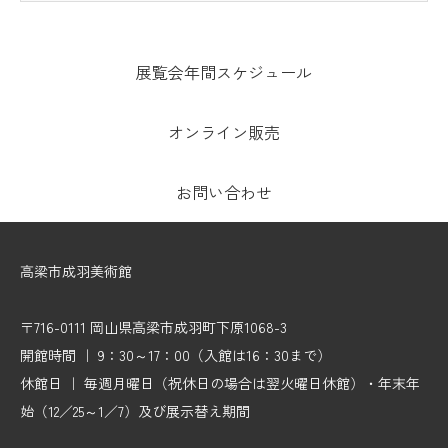
展覧会年間スケジュール
オンライン販売
お問い合わせ
高梁市成羽美術館
〒716-0111 岡山県高梁市成羽町下原1068-3
開館時間 ｜ 9：30～17：00（入館は16：30まで）
休館日 ｜ 毎週月曜日（祝休日の場合は翌火曜日休館）・年末年
始（12／25～1／7）及び展示替え期間