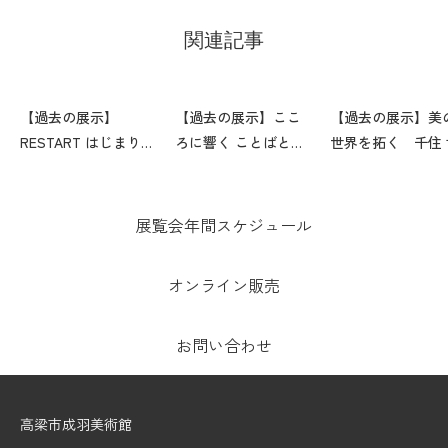
関連記事
【過去の展示】
【過去の展示】ここ
【過去の展示】美
RESTART はじまりの
ろに響く ことばと
世界を拓く 千住 
場所―向井修二記号
書 にんげんだも
展
の 相田みつを展
展覧会年間スケジュール
オンライン販売
お問い合わせ
高梁市成羽美術館