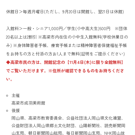
休館日＞毎週月曜日(ただし、9月20日は開館し、翌21日は休館)
入館料＞一般・シニア1,000円／学生(小中高大生)500円 ※団体
20名以上は2割引 ※高梁市内在住の小中生入館無料(学校休業日の
み) ※身体障害者手帳、療育手帳または精神障害者保健福祉手帳
をお持ちの方と付添の方お1人まで無料(証明をご提示ください)
◆高梁市民の方は、開館記念の【11月4日(木)に限り全館無料】
でご覧いただけます。※住所が確認できるものをお持ちくださ
い。
主催
高梁市成羽美術館
後援
岡山県、高梁市教育委員会、公益社団法人岡山県文化連盟、
公益財団法人岡山県郷土文化財団、山陽新聞社、読売新聞岡
山支局、朝日新聞岡山総局、毎日新聞岡山支局、NHK岡山放