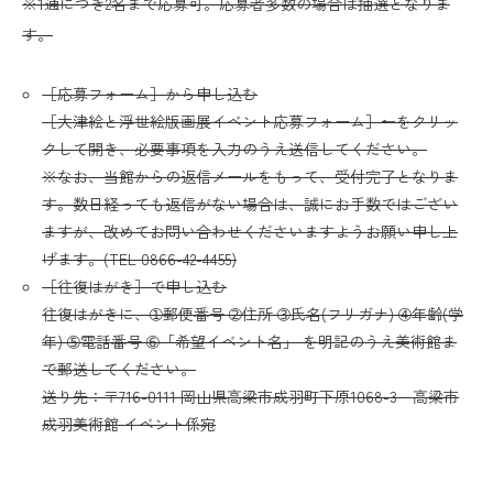
※1通につき2名まで応募可。応募者多数の場合は抽選となりま
す。
［応募フォーム］から申し込む
［大津絵と浮世絵版画展イベント応募フォーム］←をクリッ
クして開き、必要事項を入力のうえ送信してください。
※なお、当館からの返信メールをもって、受付完了となりま
す。数日経っても返信がない場合は、誠にお手数ではござい
ますが、改めてお問い合わせくださいますようお願い申し上
げます。(TEL 0866-42-4455)
［往復はがき］で申し込む
往復はがきに、➀郵便番号 ➁住所 ➂氏名(フリガナ) ➃年齢(学
年) ➄電話番号 ➅「希望イベント名」 を明記のうえ美術館ま
で郵送してください。
送り先：〒716-0111 岡山県高梁市成羽町下原1068-3 高梁市
成羽美術館 イベント係宛