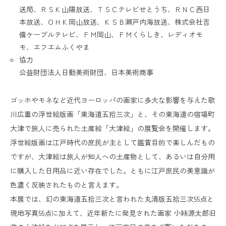
送局、ＲＳＫ山陽放送、ＴＳＣテレビせとうち、ＲＮＣ西日
本放送、ＯＨＫ岡山放送、ＫＳＢ瀬戸内海放送、株式会社吉
備ケーブルテレビ、ＦＭ岡山、ＦＭくらしき、レディオモ
モ、エフエムふくやま
協力
公益財団法人日動美術財団、日本美術商事
ゴッホやモネなど近代ヨーロッパの画家に多大な影響を与えた歌
川広重の浮世絵版画「東海道五拾三次」と、その東海道の宿場町
大津で旅人に売られた土産絵「大津絵」の展覧会を開催します。
浮世絵版画は江戸時代の庶民が主として鑑賞目的で楽しんだもの
ですが、大津絵は旅人が知人への土産物として、あるいは自分用
に購入した日用品に近い存在でした。ともに江戸庶民の美意識が
色濃く反映されたものと言えます。
本展では、幻の東海道五拾三次と言われた丸清版五拾三次55点と
現地写真55点に加えて、近年新たに発見された画家 小絲源太郎旧