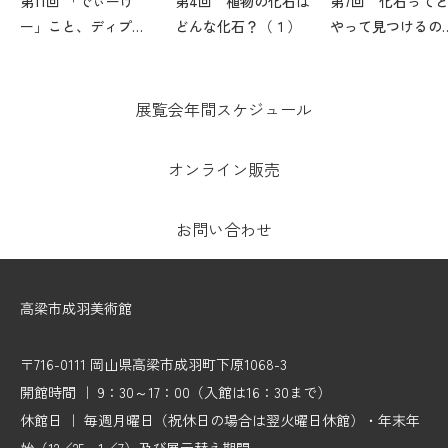
第11回 「でぃーけ
第4回 植物の化石は
第7回 化石って
ー」こと、ディプロ
どんな化石？（１）
やって見つけるの
カウルスってどんな
（1）
生き物？
展覧会年間スケジュール
オンライン販売
お問い合わせ
高梁市成羽美術館
〒716-0111 岡山県高梁市成羽町下原1068-3
開館時間 ｜ 9：30～17：00（入館は16：30まで）
休館日 ｜ 毎週月曜日（祝休日の場合は翌火曜日休館）・年末年