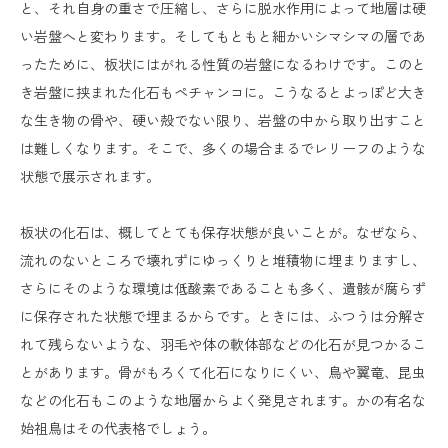
と、それ自身の重さで圧縮し、さらに脱水作用によって地層は硬
い岩盤へと変わります。そしてもともと細かいシマシマの層であ
ったために、板状にはがれる性質の岩盤になるわけです。このと
き岩盤に挟まれた化石もペチャンコに。こうなるとよっぽど大き
な生き物の骨や、硬い殻でない限り、岩盤の中から取り出すこと
は難しくなります。そこで、多くの場合まるでレリーフのような
状態で展示されます。
板状の化石は、概してとても保存状態が良いことが。なぜなら、
流れのないところで壊れずにゆっくりと堆積物に埋まりますし、
さらにそのような環境は低酸素であることも多く、遺骸が腐らず
に保存された状態で埋まるからです。ときには、ふつうは分解さ
れて残らないような、羽毛や体の軟体部などの化石が見つかるこ
とがあります。骨がもろくて化石になりにくい、鳥や翼竜、昆虫
などの化石もこのような地層からよく発見されます。かの有名な
始祖鳥はその代表格でしょう。