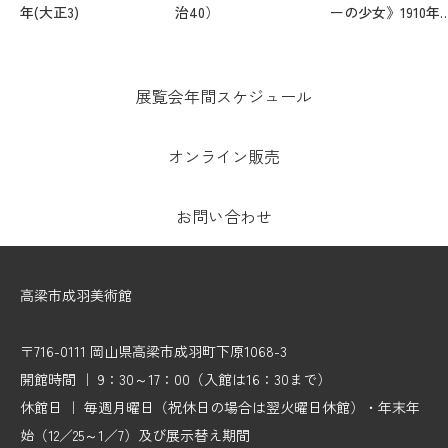
年(大正3)
治40）
ーの少女》1910年
（明治43）
展覧会年間スケジュール
オンライン販売
お問い合わせ
高梁市成羽美術館
〒716-0111 岡山県高梁市成羽町下原1068-3
開館時間 ｜ 9：30～17：00（入館は16：30まで）
休館日 ｜ 毎週月曜日（祝休日の場合は翌火曜日休館）・年末年
始（12／25～1／7）及び展示替え期間