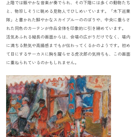
上階では賑やかな音楽が奏でられ、その下階には多くの動物たち
と、物珍しそうに眺める見物人でひしめいています。「木下巡業
隊」と書かれた鮮やかなスカイブルーののぼりや、中央に垂らさ
れた同色のカーテンが作品全体を印象的に引き締めています。
活気あふれる縦長の画面からは、会場の広がりだけでなく、場内
に満ちる熱気や高揚感までもが伝わってくるかのようです。初め
て目にするサーカスに胸を躍らせる虎次郎の気持ちも、この画面
に重ねられているのかもしれません。