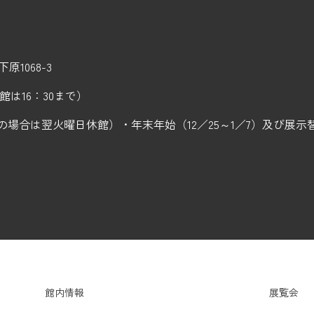
原1068-3
入館は16：30まで）
の場合は翌火曜日休館）・年末年始（12／25～1／7）及び展示
館内情報
展覧会