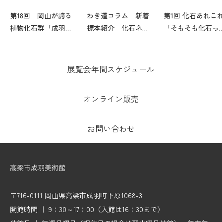
第18回 岡山が誇る
わき道コラム 新着
第1回 化石あれこ
植物化石群「成羽フ
標本紹介 化石ネコ
「そもそも化石っ
ローラ」⑥ サゲノプ
の頭骨
何なの？」
テリス・ナリワエン
シス
展覧会年間スケジュール
オンライン販売
お問い合わせ
高梁市成羽美術館
〒716-0111 岡山県高梁市成羽町下原1068-3
開館時間 ｜ 9：30～17：00（入館は16：30まで）