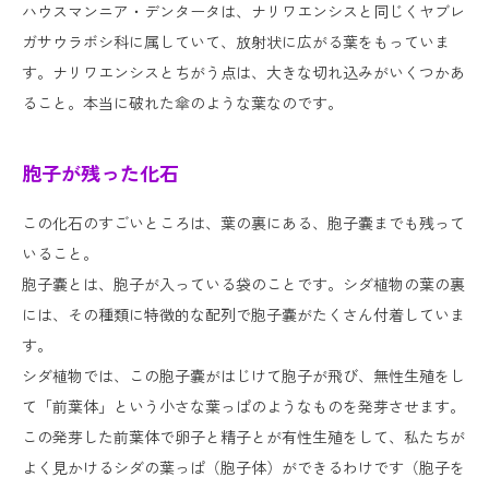
ハウスマンニア・デンタータは、ナリワエンシスと同じくヤブレ
ガサウラボシ科に属していて、放射状に広がる葉をもっていま
す。ナリワエンシスとちがう点は、大きな切れ込みがいくつかあ
ること。本当に破れた傘のような葉なのです。
胞子が残った化石
この化石のすごいところは、葉の裏にある、胞子嚢までも残って
いること。
胞子嚢とは、胞子が入っている袋のことです。シダ植物の葉の裏
には、その種類に特徴的な配列で胞子嚢がたくさん付着していま
す。
シダ植物では、この胞子嚢がはじけて胞子が飛び、無性生殖をし
て「前葉体」という小さな葉っぱのようなものを発芽させます。
この発芽した前葉体で卵子と精子とが有性生殖をして、私たちが
よく見かけるシダの葉っぱ（胞子体）ができるわけです（胞子を