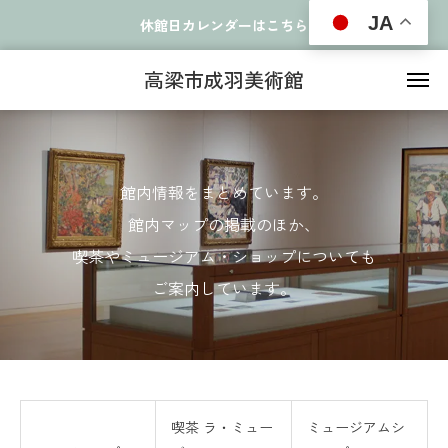
JA
休館日カレンダーはこちら
高梁市成羽美術館
館内情報をまとめています。
館内マップの掲載のほか、
喫茶やミュージアム・ショップについても
ご案内しています。
喫茶 ラ・ミュー
ミュージアムシ