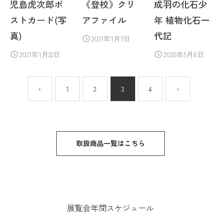
児島虎次郎ポ
《登校》クリ
成羽の化石少
ストカード(写
アファイル
年 植物化石一
真)
代記
2021年1月7日
2021年1月22日
2020年5月6日
‹
1
2
3
4
›
取扱商品一覧はこちら
展覧会年間スケジュール