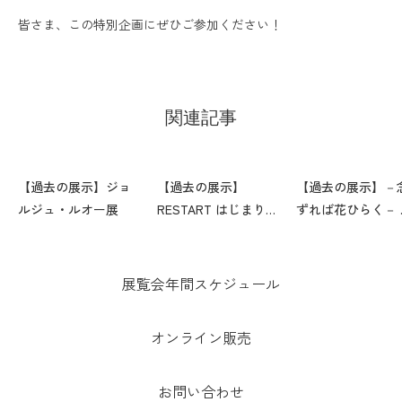
皆さま、この特別企画にぜひご参加ください！
関連記事
【過去の展示】ジョ
【過去の展示】
【過去の展示】－
ルジュ・ルオー展
RESTART はじまりの
ずれば花ひらく－ 
場所―向井修二記号
人 坂村真民の世界
展
展覧会年間スケジュール
オンライン販売
お問い合わせ