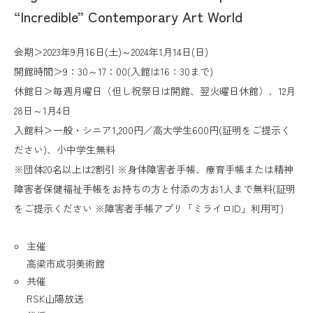
“Incredible” Contemporary Art World
会期＞2023年9月16日(土)～2024年1月14日(日)
開館時間＞9：30～17：00(入館は16：30まで)
休館日＞毎週月曜日（但し祝祭日は開館、翌火曜日休館）、12月
28日～1月4日
入館料＞一般・シニア1,200円／高大学生600円(証明をご提示く
ださい)、小中学生無料
※団体20名以上は2割引 ※身体障害者手帳、療育手帳または精神
障害者保健福祉手帳をお持ちの方と付添の方お1人まで無料(証明
をご提示ください ※障害者手帳アプリ「ミライロID」利用可)
主催
高梁市成羽美術館
共催
RSK山陽放送