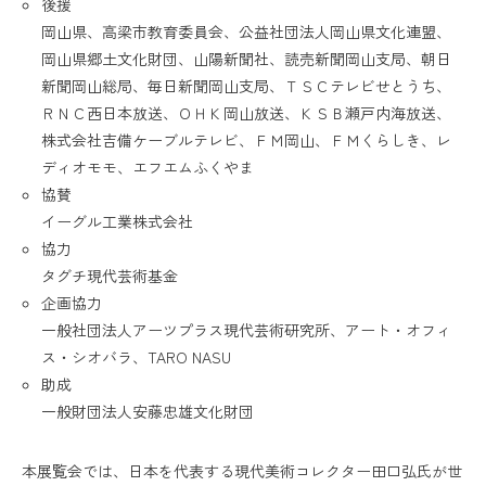
後援
岡山県、高梁市教育委員会、公益社団法人岡山県文化連盟、
岡山県郷土文化財団、山陽新聞社、読売新聞岡山支局、朝日
新聞岡山総局、毎日新聞岡山支局、ＴＳＣテレビせとうち、
ＲＮＣ西日本放送、ＯＨＫ岡山放送、ＫＳＢ瀬戸内海放送、
株式会社吉備ケーブルテレビ、ＦＭ岡山、ＦＭくらしき、レ
ディオモモ、エフエムふくやま
協賛
イーグル工業株式会社
協力
タグチ現代芸術基金
企画協力
一般社団法人アーツプラス現代芸術研究所、アート・オフィ
ス・シオバラ、TARO NASU
助成
一般財団法人安藤忠雄文化財団
本展覧会では、日本を代表する現代美術コレクター田口弘氏が世